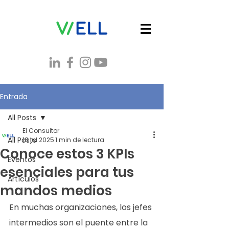
Entrada
All Posts
El Consultor
All Posts
18 jul 2025
1 min de lectura
Conoce estos 3 KPIs
Eventos
esenciales para tus
Artículos
mandos medios
En muchas organizaciones, los jefes 
intermedios son el puente entre la 