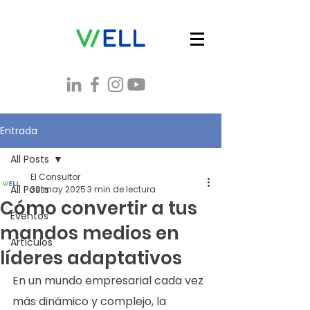
Entrada
All Posts
El Consultor
All Posts
30 may 2025
3 min de lectura
Cómo convertir a tus
Eventos
mandos medios en
Artículos
líderes adaptativos
En un mundo empresarial cada vez 
más dinámico y complejo, la 