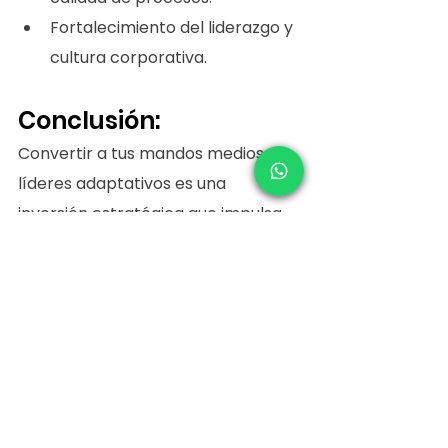
Fortalecimiento del liderazgo y 
cultura corporativa.
Conclusión:
Convertir a tus mandos medios en 
líderes adaptativos es una 
inversión estratégica que impulsa 
la capacidad de tu organización 
para enfrentar y aprovechar los 
cambios del entorno. Implementar 
programas integrales de desarrollo 
que aborden desde la inteligencia 
emocional hasta la comunicación y 
el pensamiento crítico es la mejor 