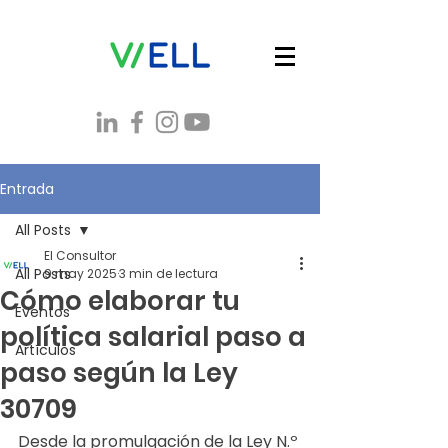
Entrada
All Posts
El Consultor
All Posts
9 may 2025
3 min de lectura
Cómo elaborar tu
Eventos
política salarial paso a
Artículos
paso según la Ley
30709
Desde la promulgación de la Ley N.º 