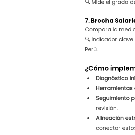
🔍 Mide el grado 
7. 
Brecha Salari
Compara la media 
🔍 Indicador clave
Perú.
¿Cómo impleme
Diagnóstico ini
Herramientas 
Seguimiento p
revisión.
Alineación est
conectar estos