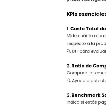
KPIs esencial
1. 
Costo Total d
Mide cuánto repres
respecto a la prod
🔍 Útil para evalua
2. 
Ratio de Comp
Compara la remune
🔍 Ayuda a detecta
3. 
Benchmark Sal
Indica si estás p