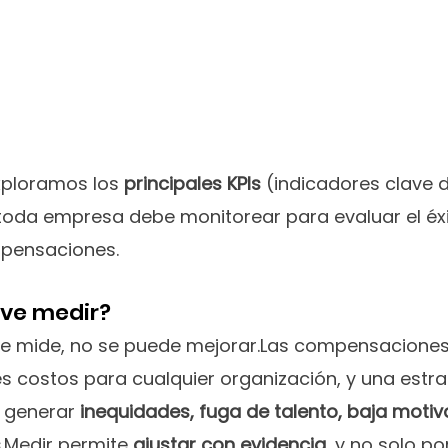
exploramos los 
principales KPIs
 (indicadores clave 
toda empresa debe monitorear para evaluar el éxi
mpensaciones.
ave medir?
se mide, no se puede mejorar.Las compensaciones
s costos para cualquier organización, y una estra
 generar 
inequidades, fuga de talento, baja motiv
s
.Medir permite 
ajustar con evidencia
, y no solo p