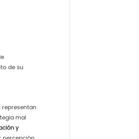
de 
to de su 
 representan 
tegia mal 
ación y 
or percepción.