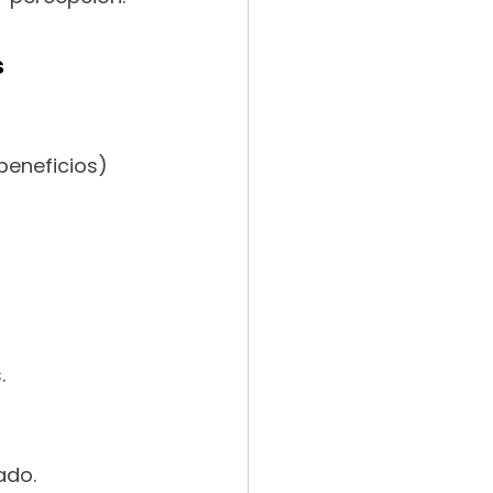
s
beneficios) 
.
ado.