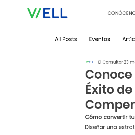
CONÓCEN
All Posts
Eventos
Artí
El Consultor
23 m
Conoce e
Éxito de
Compen
Cómo convertir tus
Diseñar una estra