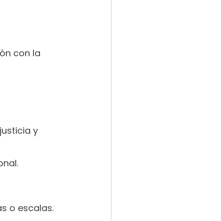
ón con la 
usticia y 
nal.
as o escalas.