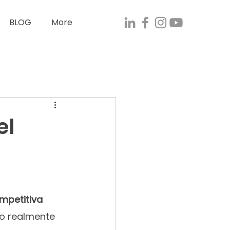
BLOG
More
el
ompetitiva
Lo realmente 