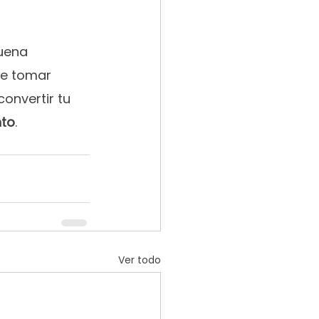
uena 
te tomar 
onvertir tu 
nto
.
Ver todo