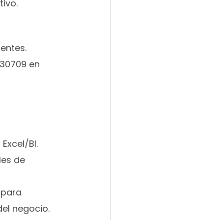
ivo.
entes.
 30709 en 
Excel/BI.
les de 
 para 
del negocio.