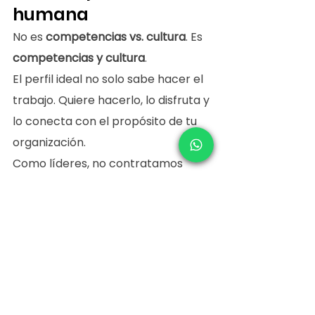
humana
No es 
competencias vs. cultura
. Es 
competencias y cultura
.
El perfil ideal no solo sabe hacer el 
trabajo. Quiere hacerlo, lo disfruta y 
lo conecta con el propósito de tu 
organización.
Como líderes, no contratamos 
para llenar vacantes. Contratamos 
para construir futuro.Y el futuro se 
construye mejor cuando las 
personas no solo encajan en la 
silla… sino también en la visión.
Well Human Resources
Cultura organizacional
Selección de personal
Recursos humanos