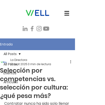
Entrada
All Posts
La Directora
All Posts
17 sept 2025
3 min de lectura
Selección por
Eventos
competencias vs.
Artículos
selección por cultura:
¿qué pesa más?
Contratar nunca ha sido solo llenar 