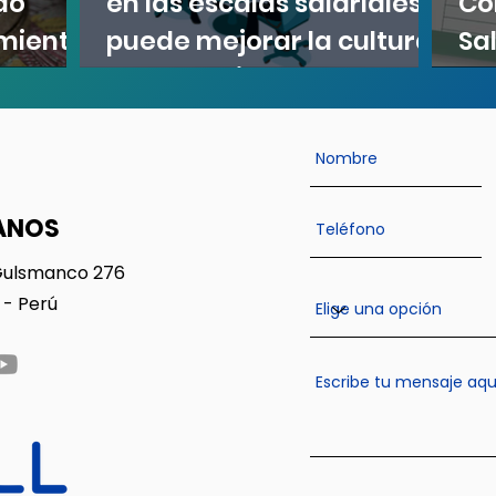
do
en las escalas salariales
Có
miento
puede mejorar la cultura
Sa
empresarial
Pa
ANOS
Gulsmanco 276
 - Perú