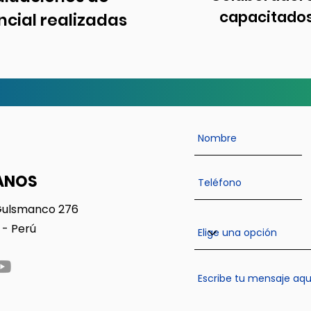
capacitado
ncial realizadas
ANOS
Gulsmanco 276
 - Perú