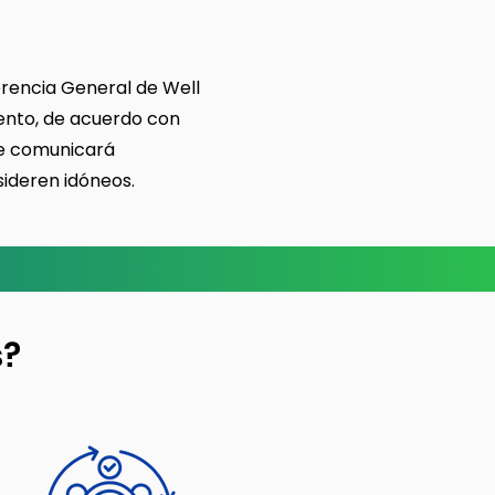
Gerencia General de Well
mento, de acuerdo con
se comunicará
sideren idóneos.
s?