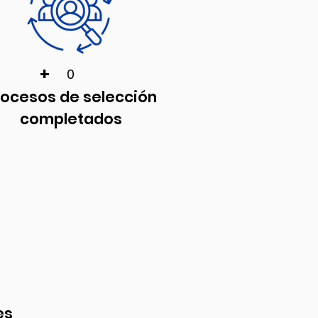
+
0
rocesos de selección
completados
es