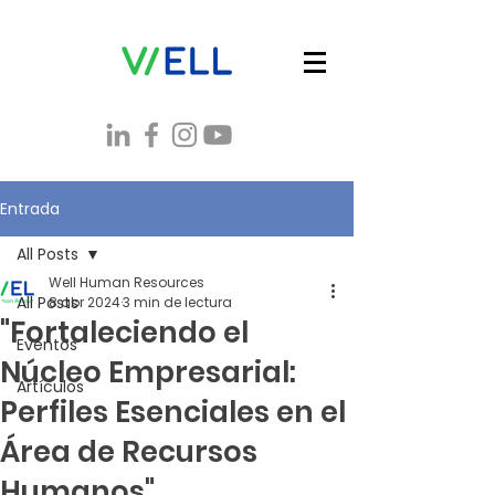
Entrada
All Posts
Well Human Resources
All Posts
8 abr 2024
3 min de lectura
"Fortaleciendo el
Eventos
Núcleo Empresarial:
Artículos
Perfiles Esenciales en el
Área de Recursos
Humanos"