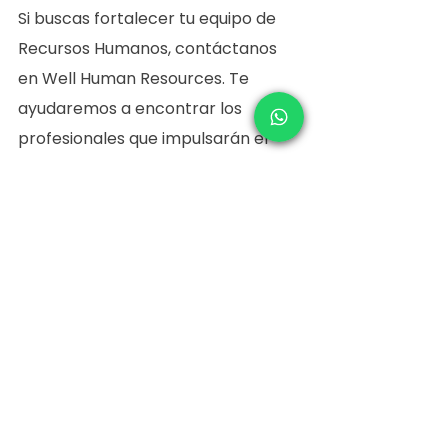
Si buscas fortalecer tu equipo de 
Recursos Humanos, contáctanos 
en Well Human Resources. Te 
ayudaremos a encontrar los 
profesionales que impulsarán el 
éxito y el bienestar de tu 
organización. 
Con Well Human Resources, 
potencia el núcleo de tu empresa 
con los mejores profesionales de 
Recursos Humanos.