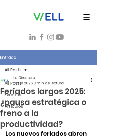
Entrada
All Posts
La Directora
All Posts
11 abr 2025
3 min de lectura
Feriados largos 2025:
Eventos
¿pausa estratégica o
Artículos
freno a la
productividad?
Los nuevos feriados abren 