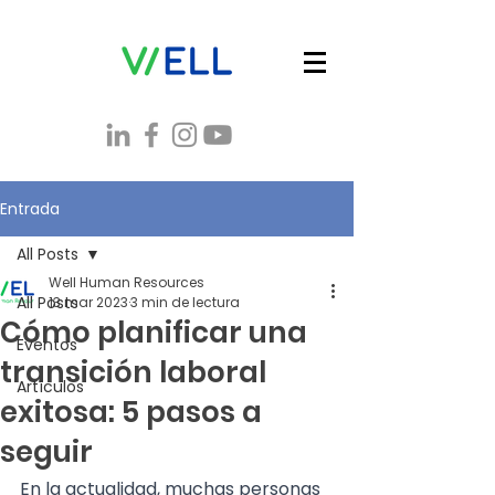
Entrada
All Posts
Well Human Resources
All Posts
13 mar 2023
3 min de lectura
Cómo planificar una
Eventos
transición laboral
Artículos
exitosa: 5 pasos a
seguir
En la actualidad, muchas personas 