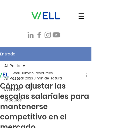
Entrada
All Posts
Well Human Resources
All Posts
13 mar 2023
3 min de lectura
Cómo ajustar las
Eventos
escalas salariales para
Artículos
mantenerse
competitivo en el
mercado